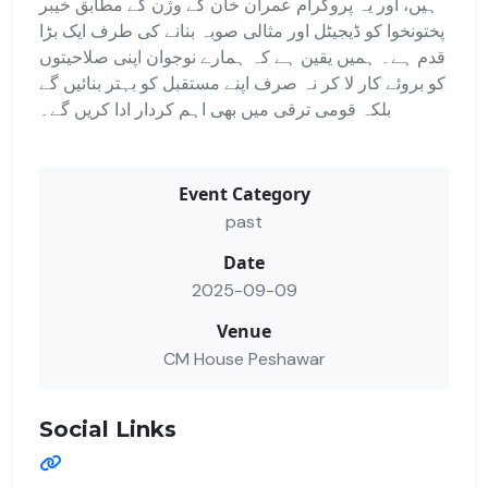
ہیں، اور یہ پروگرام عمران خان کے وژن کے مطابق خیبر
پختونخوا کو ڈیجیٹل اور مثالی صوبہ بنانے کی طرف ایک بڑا
قدم ہے۔ ہمیں یقین ہے کہ ہمارے نوجوان اپنی صلاحیتوں
کو بروئے کار لا کر نہ صرف اپنے مستقبل کو بہتر بنائیں گے
بلکہ قومی ترقی میں بھی اہم کردار ادا کریں گے۔
Event Category
past
Date
2025-09-09
Venue
CM House Peshawar
Social Links