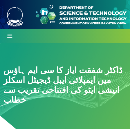
ڈاکٹر شفقت ایاز کا سی ایم ہاؤس
میں ایمپلائی ایبل ڈیجیٹل اسکلز
انیشی ایٹو کی افتتاحی تقریب سے
خطاب