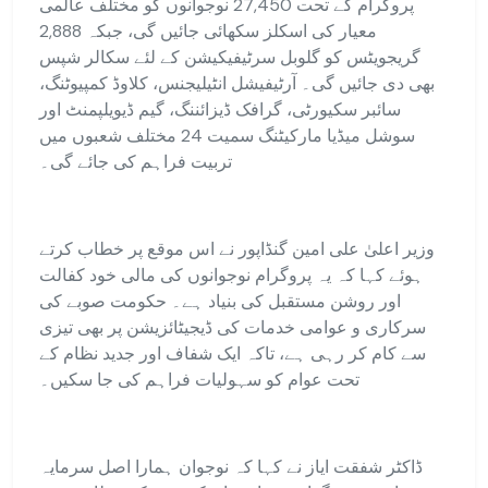
پروگرام کے تحت 27,450 نوجوانوں کو مختلف عالمی
معیار کی اسکلز سکھائی جائیں گی، جبکہ 2,888
گریجویٹس کو گلوبل سرٹیفیکیشن کے لئے سکالر شپس
بھی دی جائیں گی۔ آرٹیفیشل انٹیلیجنس، کلاوڈ کمپیوٹنگ،
سائبر سکیورٹی، گرافک ڈیزائننگ، گیم ڈیویلپمنٹ اور
سوشل میڈیا مارکیٹنگ سمیت 24 مختلف شعبوں میں
تربیت فراہم کی جائے گی۔
وزیر اعلیٰ علی امین گنڈاپور نے اس موقع پر خطاب کرتے
ہوئے کہا کہ یہ پروگرام نوجوانوں کی مالی خود کفالت
اور روشن مستقبل کی بنیاد ہے۔ حکومت صوبے کی
سرکاری و عوامی خدمات کی ڈیجیٹائزیشن پر بھی تیزی
سے کام کر رہی ہے، تاکہ ایک شفاف اور جدید نظام کے
تحت عوام کو سہولیات فراہم کی جا سکیں۔
ڈاکٹر شفقت ایاز نے کہا کہ نوجوان ہمارا اصل سرمایہ