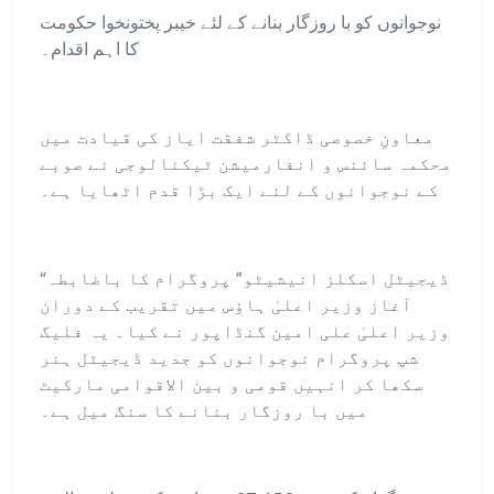
نوجوانوں کو با روزگار بنانے کے لئے خیبر پختونخوا حکومت
کا اہم اقدام۔
معاونِ خصوصی ڈاکٹر شفقت ایاز کی قیادت میں
محکمہ سائنس و انفارمیشن ٹیکنالوجی نے صوبے
کے نوجوانوں کے لئے ایک بڑا قدم اٹھایا ہے۔
“ڈیجیٹل اسکلز انیشیٹو” پروگرام کا باضابطہ
آغاز وزیر اعلیٰ ہاؤس میں تقریب کے دوران
وزیر اعلیٰ علی امین گنڈاپور نے کیا۔ یہ فلیگ
شپ پروگرام نوجوانوں کو جدید ڈیجیٹل ہنر
سکھا کر انہیں قومی و بین الاقوامی مارکیٹ
میں با روزگار بنانے کا سنگ میل ہے۔